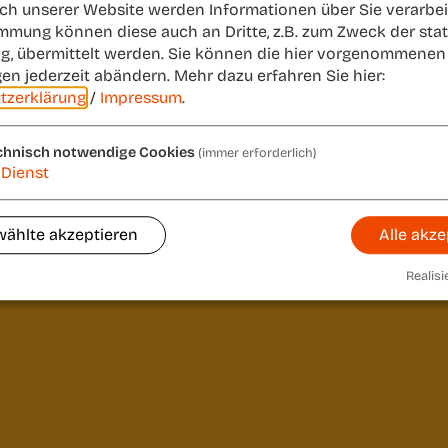
 korrekt eingegeben.
h unserer Website werden Informationen über Sie verarbeit
immung können diese auch an Dritte, z.B. zum Zweck der stat
 mehr.
g, übermittelt werden. Sie können die hier vorgenommenen
gen jederzeit abändern.
Mehr dazu erfahren Sie hier:
seite
.
tzerklärung
/
Impressum
.
chnisch notwendige Cookies
(immer erforderlich)
Dienst
ählte akzeptieren
Alle akze
Realisi