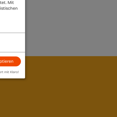
et. Mit
istischen
ptieren
ert mit Klaro!