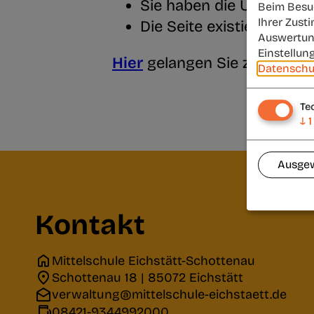
Sie haben die URL nicht
Beim Besuc
Ihrer Zust
Die Seite existiert nicht
Auswertun
Einstellun
Hier
gelangen Sie zur
Start
Datenschu
Te
↓
1
Ausgew
Kontakt
Mittelschule Eichstätt-Schottenau
Schottenau 18 | 85072 Eichstätt
verwaltung@mittelschule-eichstaett.de
08421-9344992000