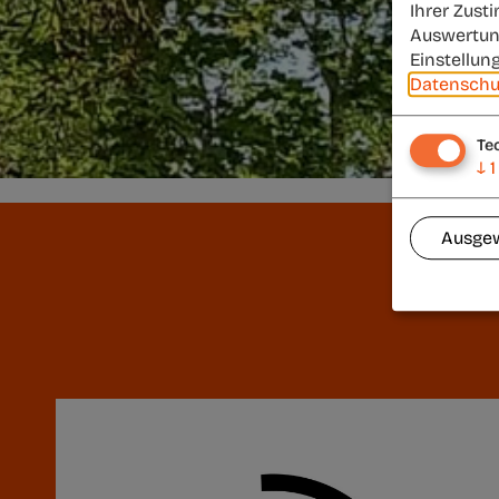
Ihrer Zust
Auswertun
Einstellun
Datenschu
Te
↓
1
Ausgew