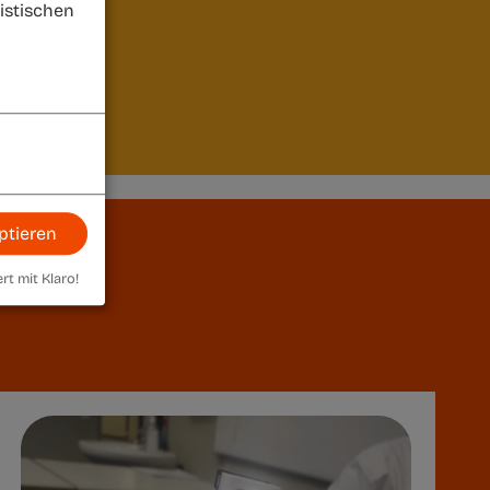
istischen
ptieren
ert mit Klaro!