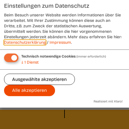
Einstellungen zum Datenschutz
Beim Besuch unserer Website werden Informationen über Sie
verarbeitet. Mit Ihrer Zustimmung können diese auch an
Dritte, z.B. zum Zweck der statistischen Auswertung,
übermittelt werden. Sie können die hier vorgenommenen
Einstellungen jederzeit abändern.
Mehr dazu erfahren Sie hier:
Datenschutzerklärung
/
Impressum
.
Am Malwettbewerb der Volks- und Raiffeisenbanken
beteiligten sich dieses Jahr 350 Schüler- und
Schülerinnen aus 14 Klassen der Eichstätter
Technisch notwendige Cookies
(immer erforderlich)
Mittelschule Schottenau. Das Thema lautete "Meer
↓
1
Dienst
entdecken ". Die besten Bilder wurden ausgezeichnet.
Regionalleiter Thomas Bauer, Rektor Christian Graf
Ausgewählte akzeptieren
und Lehrer Ludwig Riedler nahmen die Preisverleihung
vor.
Alle akzeptieren
Realisiert mit Klaro!